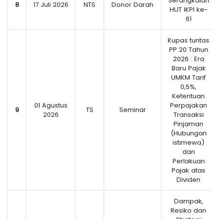
Serangkaian
8
17 Juli 2026
NTS
Donor Darah
HUT IKPI ke-
61
Kupas tuntas
PP 20 Tahun
2026 : Era
Baru Pajak
UMKM Tarif
0,5%,
Ketentuan
01 Agustus
Perpajakan
9
TS
Seminar
2026
Transaksi
Pinjaman
(Hubungan
istimewa)
dan
Perlakuan
Pajak atas
Dividen
Dampak,
Resiko dan